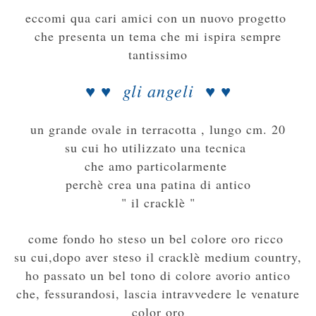
eccomi qua cari amici con un nuovo progetto
che presenta un tem
a
che
mi ispira sempre
tantissimo
♥ ♥ gli angeli ♥ ♥
un grande ovale in terracotta , lungo cm. 20
su cui ho utilizzato una tecnica
che amo particolarmente
perchè crea una patina di antico
" il cracklè "
come fondo ho steso un bel colore oro ricco
su cui,dopo aver steso il crackl
è
medium country,
ho passato un bel tono di colore avorio antico
che, fessurandosi, lascia intravvedere le venature
color oro