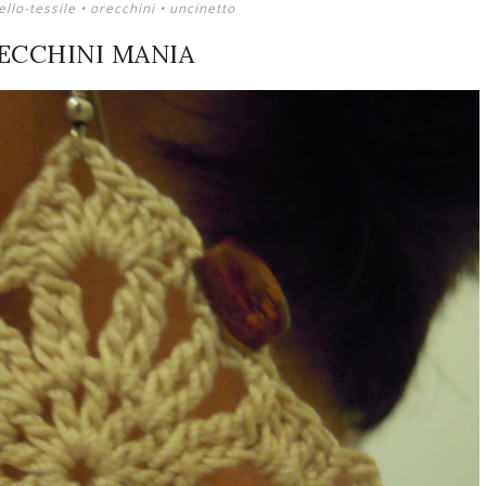
ello-tessile
•
orecchini
•
uncinetto
ECCHINI MANIA