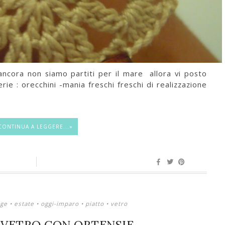
ancora non siamo partiti per il mare allora vi posto
ie : orecchini -mania freschi freschi di realizzazione
CONTINUA A LEGGERE...»
ge
•
estate
•
oggi-imparo
•
piatto
•
vetro
N VETRO CON ORTENSIE