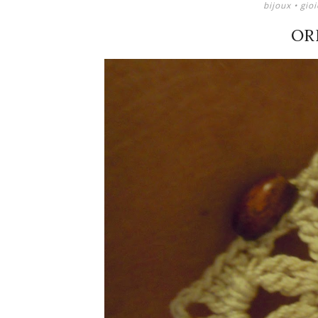
bijoux
•
gioi
OR