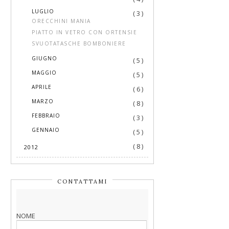
▼
LUGLIO
( 3 )
ORECCHINI MANIA
PIATTO IN VETRO CON ORTENSIE
SVUOTATASCHE BOMBONIERE
►
GIUGNO
( 5 )
►
MAGGIO
( 5 )
►
APRILE
( 6 )
►
MARZO
( 8 )
►
FEBBRAIO
( 3 )
►
GENNAIO
( 5 )
( 8 )
2012
CONTATTAMI
NOME