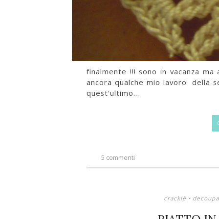
finalmente !!! sono in vacanza ma 
ancora qualche mio lavoro della ser
quest'ultimo...
5 commenti
cracklè
•
decoupa
PIATTO I