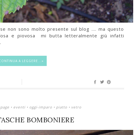
 se non sono molto presente sul blog .... ma questo
fosa e piovosa mi butta letteralmente giù infatti
.
CONTINUA A LEGGERE...»
upage
•
eventi
•
oggi-imparo
•
piatto
•
vetro
TASCHE BOMBONIERE