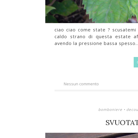
ciao ciao come state ? scusatemi
caldo strano di questa estate a
avendo la pressione bassa spesso..
Nessun commento
bomboniere
•
deco
SVUOTA