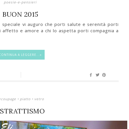
poesie-e-pensieri
BUON 2015
speciale vi auguro che porti salute e serenità porti
i affetto e amore a chi lo aspetta porti compagnia a
CONTINUA A LEGGERE...»
ecoupage
•
piatto
•
vetro
ASTRATTISMO