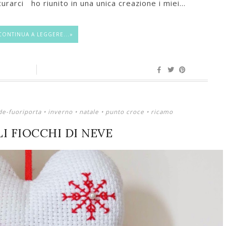
curarci ho riunito in una unica creazione i miei...
CONTINUA A LEGGERE...»
de-fuoriporta
•
inverno
•
natale
•
punto croce
•
ricamo
I FIOCCHI DI NEVE