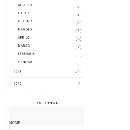
►
AGOSTO
( 3 )
►
LUGLIO
( 3 )
►
GIUGNO
( 5 )
►
MAGGIO
( 5 )
►
APRILE
( 4 )
►
MARZO
( 7 )
►
FEBBRAIO
( 3 )
►
GENNAIO
( 5 )
( 54 )
2013
( 8 )
2012
CONTATTAMI
NOME