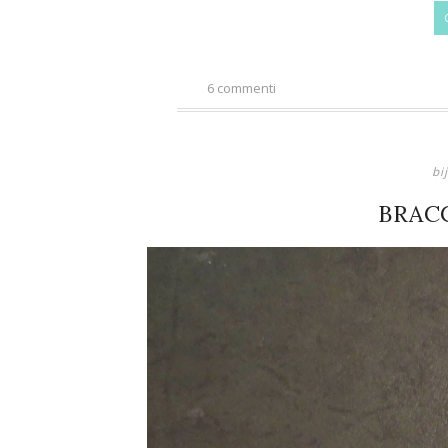
6 commenti
bi
BRAC