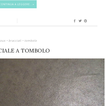
CONTINUA A LEGGERE...»
joux
•
bracciali
•
tombolo
CIALE A TOMBOLO