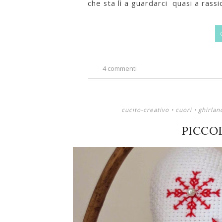
che sta lì a guardarci quasi a rassi
4 commenti
cucito-creativo
•
cuori
•
ghirlan
PICCOL