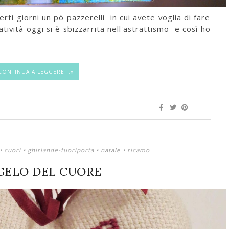
rti giorni un pò pazzerelli in cui avete voglia di fare
atività oggi si è sbizzarrita nell'astrattismo e così ho
CONTINUA A LEGGERE...»
•
cuori
•
ghirlande-fuoriporta
•
natale
•
ricamo
GELO DEL CUORE