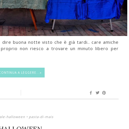
 dire buona notte visto che è già tardi.. care amiche
 proprio non riesco a trovare un minuto libero per
CONTINUA A LEGGERE...»
ale-halloween
•
pasta-di-mais
HALLOWEEN