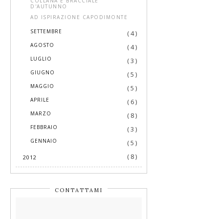
COLLANA E BRACCIALE
D'AUTUNNO
AD ISPIRAZIONE CAPODIMONTE
►
SETTEMBRE
( 4 )
►
AGOSTO
( 4 )
►
LUGLIO
( 3 )
►
GIUGNO
( 5 )
►
MAGGIO
( 5 )
►
APRILE
( 6 )
►
MARZO
( 8 )
►
FEBBRAIO
( 3 )
►
GENNAIO
( 5 )
( 8 )
2012
CONTATTAMI