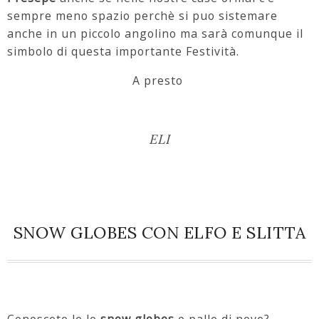
sempre meno spazio perchè si puo sistemare
anche in un piccolo angolino ma sarà comunque il
simbolo di questa importante Festività.
A presto
ELI
SNOW GLOBES CON ELFO E SLITTA
Conoscete le le
snow globes
o palle di neve?