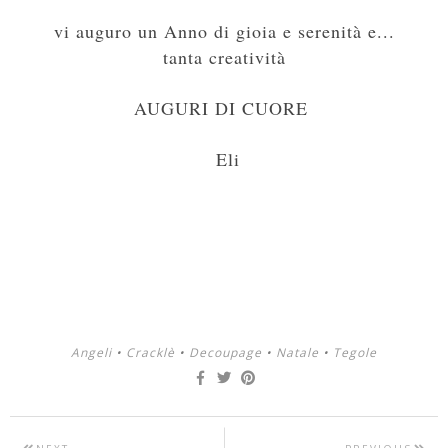
vi auguro un Anno di gioia e serenità e...
tanta creatività
AUGURI DI CUORE
Eli
Angeli
•
Cracklè
•
Decoupage
•
Natale
•
Tegole