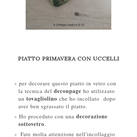
PIATTO PRIMAVERA CON UCCELLI
per decorare questo piatto in vetro con
decoupage
la tecnica del
ho utilizzato
tovagliolino
un
che ho incollato dopo
aver ben sgrassato il pi
a
tto.
decorazione
Ho proceduto con una
sottovetro
.
F
ate molta attenzione nell'incollaggio