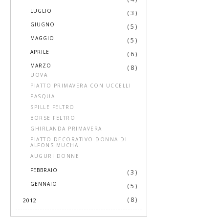
►
LUGLIO
( 3 )
►
GIUGNO
( 5 )
►
MAGGIO
( 5 )
►
APRILE
( 6 )
▼
MARZO
( 8 )
UOVA
PIATTO PRIMAVERA CON UCCELLI
PASQUA
SPILLE FELTRO
BORSE FELTRO
GHIRLANDA PRIMAVERA
PIATTO DECORATIVO DONNA DI
ALFONS MUCHA
AUGURI DONNE
►
FEBBRAIO
( 3 )
►
GENNAIO
( 5 )
( 8 )
2012