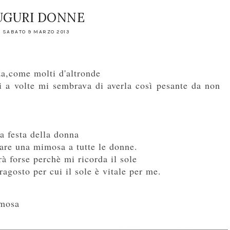
UGURI DONNE
SABATO 9 MARZO 2013
nza,come molti d'altronde
i a volte mi sem
b
rava di averla così pesante da non
a festa della donna
care una mimosa a tutte le donne.
à forse perchè mi ricorda il sole
erragosto
per cui il sole è vitale per me.
mimosa