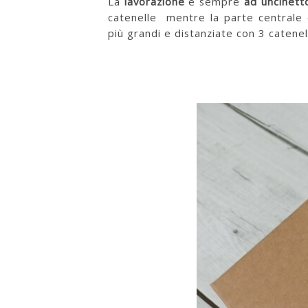
La
lavorazione
è sempre
ad uncinetto
catenelle mentre la parte centrale
più grandi e distanziate con 3 catenell