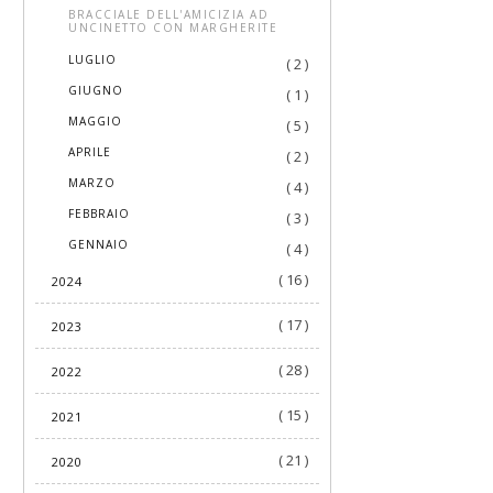
BRACCIALE DELL'AMICIZIA AD
UNCINETTO CON MARGHERITE
►
LUGLIO
( 2 )
►
GIUGNO
( 1 )
►
MAGGIO
( 5 )
►
APRILE
( 2 )
►
MARZO
( 4 )
►
FEBBRAIO
( 3 )
►
GENNAIO
( 4 )
( 16 )
2024
( 17 )
2023
( 28 )
2022
( 15 )
2021
( 21 )
2020