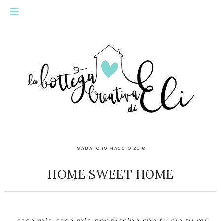
SABATO 19 MAGGIO 2018
HOME SWEET HOME
casa mia casa mia per piccina che tu sia tu mi