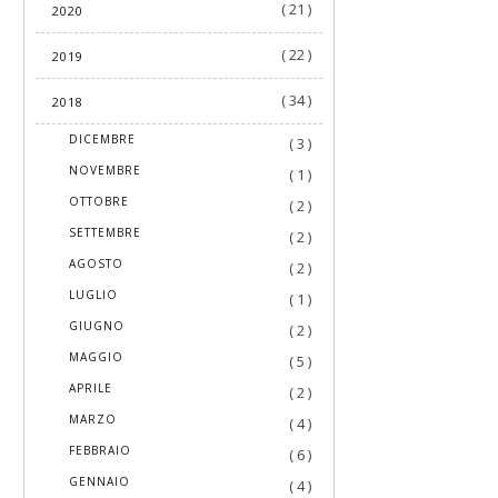
( 21 )
2020
( 22 )
2019
( 34 )
2018
►
DICEMBRE
( 3 )
►
NOVEMBRE
( 1 )
►
OTTOBRE
( 2 )
►
SETTEMBRE
( 2 )
►
AGOSTO
( 2 )
►
LUGLIO
( 1 )
►
GIUGNO
( 2 )
►
MAGGIO
( 5 )
►
APRILE
( 2 )
►
MARZO
( 4 )
►
FEBBRAIO
( 6 )
▼
GENNAIO
( 4 )