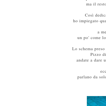
ma il rest
C
os
ì
dedic
ho impiegato qua
a me
un po
'
co
me lo
Lo schema preso
P
izzo d
andate a dare u
ec
parlano da sol