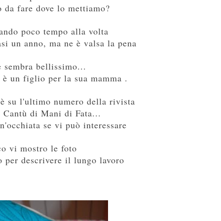
o da fare dove lo mettiamo?
ando poco tempo alla volta
si un anno, ma ne è valsa la pena
 sembra bellissimo...
 è un figlio per la sua mamma .
 è su
l'ultimo numero della rivista
i
C
ant
ù
di
M
ani di
F
at
a...
n'occhiata se vi può interessare
co vi mostro le foto
o per descrivere il lungo lavoro