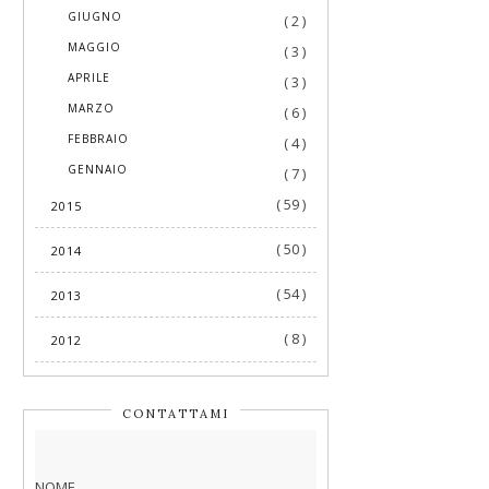
►
GIUGNO
( 2 )
►
MAGGIO
( 3 )
►
APRILE
( 3 )
►
MARZO
( 6 )
►
FEBBRAIO
( 4 )
►
GENNAIO
( 7 )
( 59 )
2015
( 50 )
2014
( 54 )
2013
( 8 )
2012
CONTATTAMI
NOME