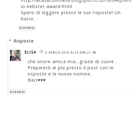
http://acasaconmanu.blogspot.it/2016/04/prem
io-liebster-award.html
Spero di leggere presto le tue risposte! Un
bacio.
RISPONDI
Risposte
ELISA
6 APRILE 2016 ALLE ORE 21:38
che onore amica mia...grazie di cuore .
Preparerò al più presto il post con le
risposte e le nuove nomine .
Baci♥♥♥
RISPONDI