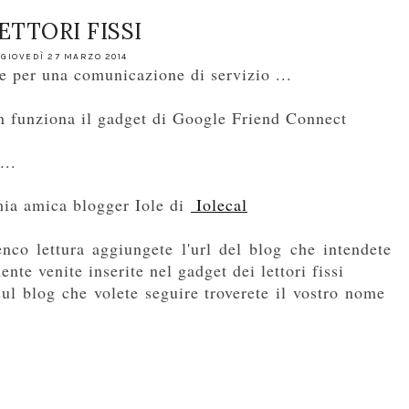
ETTORI FISSI
GIOVEDÌ 27 MARZO 2014
e per una comunicazione di servizio ...
on funziona il gadget di Google Friend Connect
...
mia amica blogger Iole di
Iolecal
enco lettura aggiungete l'url del blog che intendete
nte venite inserite nel gadget dei lettori fissi
 sul blog che volete seguire troverete il vostro nome